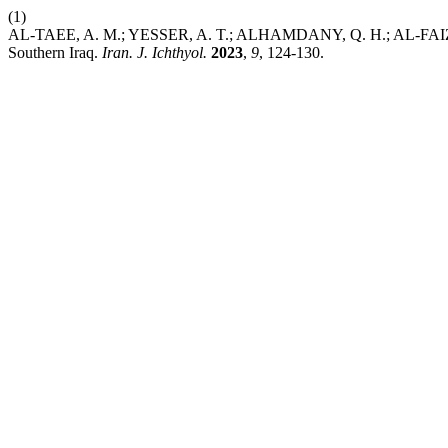
(1)
AL-TAEE, A. M.; YESSER, A. T.; ALHAMDANY, Q. H.; AL-FAIZ, N. 
Southern Iraq.
Iran. J. Ichthyol.
2023
,
9
, 124-130.